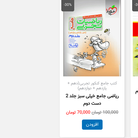
علی
اصلی
فعلی
-30%
-
14,000 تومان
100,000 تومان
70,000 تومان
ست.
بود.
است.
کتب جامع کنکور تجربی(دهم +
یازدهم + دوازدهم)
م
ریاضی جامع خیلی سبز جلد 2
دست دوم
100,000
تومان
70,000
تومان
افزودن