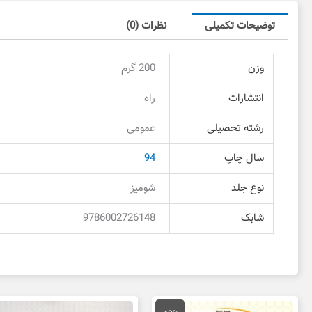
توضیحات تکمیلی
نظرات (0)
وزن
200 گرم
انتشارات
راه
رشته تحصیلی
عمومی
سال چاپ
94
نوع جلد
شومیز
شابک
9786002726148
قیمت
قیمت