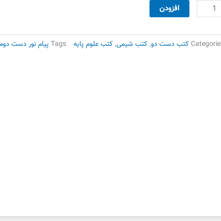
90,000 تومان
70,000 تومان
یمی
افزودن
بود.
است.
عدنی
ام
Categorie
کتب دست دو
,
کتب شیمی
,
کتب علوم پایه
Tags
پیام نور دست دوم
ر
ست
وم
دد