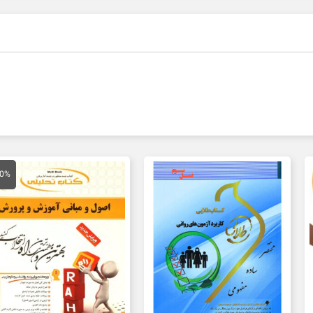
قیمت
اصلی
40%
134,000 تو
بود.