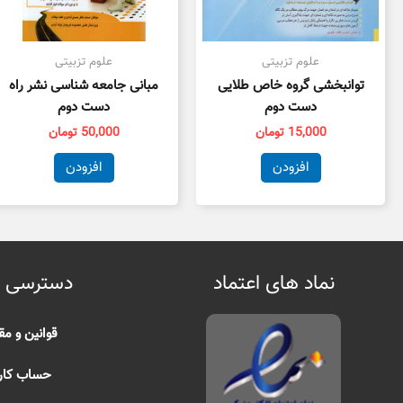
علوم تزبیتی
علوم تزبیتی
توانبخشی گروه خاص طلایی
مبانی جامعه شناسی نشر راه
دست دوم
دست دوم
15,000
تومان
50,000
تومان
افزودن
افزودن
نماد های اعتماد
دسترسی 
قوانین و مق
حساب کار