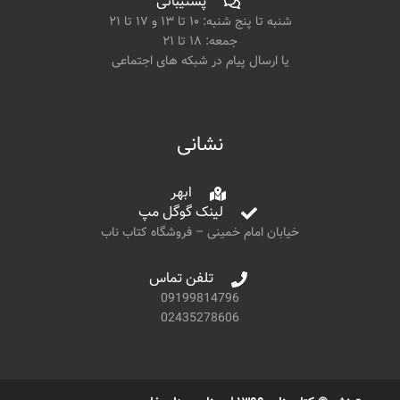
پشتیبانی
شنبه تا پنج شنبه: ۱۰ تا ۱۳ و ۱۷ تا ۲۱
جمعه: ۱۸ تا ۲۱
یا ارسال پیام در شبکه های اجتماعی
نشانی
ابهر
لینک گوگل مپ
خیابان امام خمینی – فروشگاه کتاب ناب
تلفن تماس
09199814796
02435278606