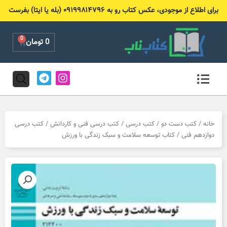
رش
برای اطلاع از موجودی، عکس کتاب رو به ۰۹۱۹۹۸۱۴۷۹۶ (بله یا ایتا) بفرست
ه
حتوا
0
Cart
0
تومان
T
I
e
n
l
s
e
t
g
a
r
g
خانه
/
کتب دست دو
/
کتب درسی
/
کتب درسی فنی و کاردانش
/
کتب درسی
a
r
دوازدهم فنی
/ کتاب توسعه سلامت و سبک زندگی با ورزش
m
a
m