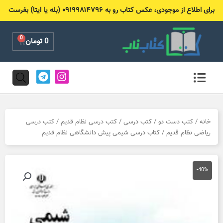
رش
برای اطلاع از موجودی، عکس کتاب رو به ۰۹۱۹۹۸۱۴۷۹۶ (بله یا ایتا) بفرست
ه
حتوا
0
Cart
0
تومان
T
I
e
n
l
s
e
t
g
a
r
g
خانه
/
کتب دست دو
/
کتب درسی
/
کتب درسی نظام قدیم
/
کتب درسی
a
r
ریاضی نظام قدیم
/ کتاب درسی شیمی پیش دانشگاهی نظام قدیم
m
a
m
-40%