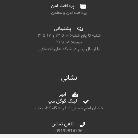
پرداخت امن
پرداخت امن و مطمن
پشتیبانی
شنبه تا پنج شنبه: ۱۰ تا ۱۳ و ۱۷ تا ۲۱
جمعه: ۱۸ تا ۲۱
یا ارسال پیام در شبکه های اجتماعی
نشانی
ابهر
لینک گوگل مپ
خیابان امام خمینی – فروشگاه کتاب ناب
تلفن تماس
09199814796
02435278606