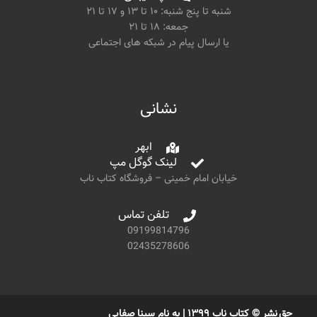
شنبه تا پنج شنبه: ۱۰ تا ۱۳ و ۱۷ تا ۲۱
جمعه: ۱۸ تا ۲۱
یا ارسال پیام در شبکه های اجتماعی
نشانی
ابهر
لینک گوگل مپ
خیابان امام خمینی – فروشگاه کتاب ناب
تلفن تماس
09199814796
02435278606
حق نشر © کتاب ناب ۱۳۹۹ | به نام سینا صفایی