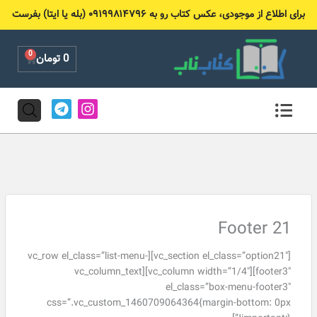
رش
برای اطلاع از موجودی، عکس کتاب رو به ۰۹۱۹۹۸۱۴۷۹۶ (بله یا ایتا) بفرست
ه
حتوا
0
Cart
0
تومان
T
I
e
n
l
s
e
t
g
a
r
g
a
r
m
a
m
Footer 21
[vc_section el_class=”option21″][vc_row el_class=”list-menu-
footer3″][vc_column width=”1/4″][vc_column_text
el_class=”box-menu-footer3″
css=”.vc_custom_1460709064364{margin-bottom: 0px