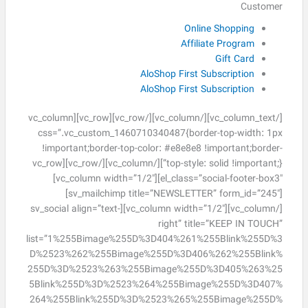
Customer
Online Shopping
Affiliate Program
Gift Card
AloShop First Subscription
AloShop First Subscription
[/vc_column_text][/vc_column][/vc_row][vc_row][vc_column
css=”.vc_custom_1460710340487{border-top-width: 1px
!important;border-top-color: #e8e8e8 !important;border-
top-style: solid !important;}”][/vc_column][/vc_row][vc_row
el_class=”social-footer-box3″][vc_column width=”1/2″]
[sv_mailchimp title=”NEWSLETTER” form_id=”245″]
[/vc_column][vc_column width=”1/2″][sv_social align=”text-
right” title=”KEEP IN TOUCH”
list=”1%255Bimage%255D%3D404%261%255Blink%255D%3
D%2523%262%255Bimage%255D%3D406%262%255Blink%
255D%3D%2523%263%255Bimage%255D%3D405%263%25
5Blink%255D%3D%2523%264%255Bimage%255D%3D407%
264%255Blink%255D%3D%2523%265%255Bimage%255D%