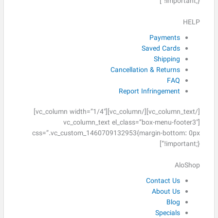
!important;}”]
HELP
Payments
Saved Cards
Shipping
Cancellation & Returns
FAQ
Report Infringement
[/vc_column_text][/vc_column][vc_column width=”1/4″]
[vc_column_text el_class=”box-menu-footer3″
css=”.vc_custom_1460709132953{margin-bottom: 0px
!important;}”]
AloShop
Contact Us
About Us
Blog
Specials