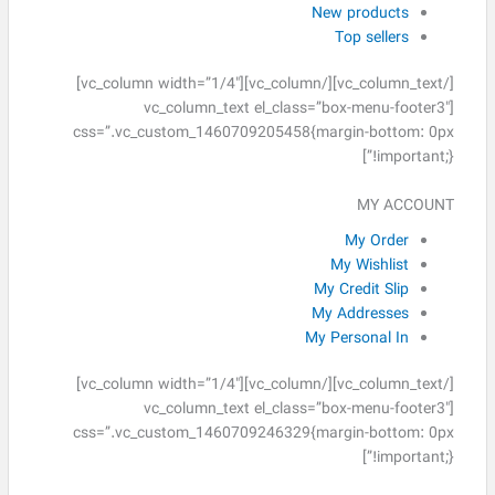
New products
Top sellers
[/vc_column_text][/vc_column][vc_column width=”1/4″]
[vc_column_text el_class=”box-menu-footer3″
css=”.vc_custom_1460709205458{margin-bottom: 0px
!important;}”]
MY ACCOUNT
My Order
My Wishlist
My Credit Slip
My Addresses
My Personal In
[/vc_column_text][/vc_column][vc_column width=”1/4″]
[vc_column_text el_class=”box-menu-footer3″
css=”.vc_custom_1460709246329{margin-bottom: 0px
!important;}”]