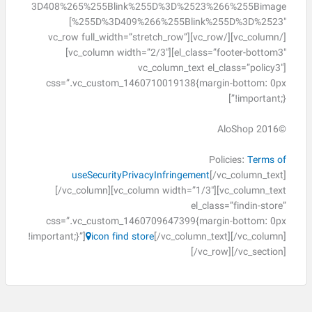
3D408%265%255Blink%255D%3D%2523%266%255Bimage
%255D%3D409%266%255Blink%255D%3D%2523″]
[/vc_column][/vc_row][vc_row full_width=”stretch_row”
el_class=”footer-bottom3″][vc_column width=”2/3″]
[vc_column_text el_class=”policy3″
css=”.vc_custom_1460710019138{margin-bottom: 0px
!important;}”]
©2016 AloShop
Policies:
Terms of
use
Security
Privacy
Infringement
[/vc_column_text]
[/vc_column][vc_column width=”1/3″][vc_column_text
el_class=”findin-store”
css=”.vc_custom_1460709647399{margin-bottom: 0px
!important;}”]
icon
find store
[/vc_column_text][/vc_column]
[/vc_row][/vc_section]