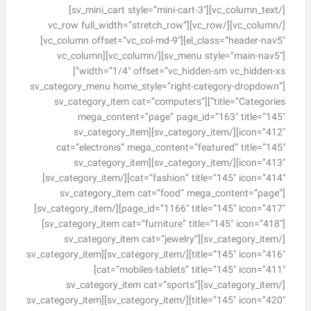
[/vc_column_text][sv_mini_cart style=”mini-cart-3″]
[/vc_column][/vc_row][vc_row full_width=”stretch_row”
el_class=”header-nav5″][vc_column offset=”vc_col-md-9″]
[sv_menu style=”main-nav5″][/vc_column][vc_column
width=”1/4″ offset=”vc_hidden-sm vc_hidden-xs”]
[sv_category_menu home_style=”right-category-dropdown”
title=”Categories”][sv_category_item cat=”computers”
mega_content=”page” page_id=”163″ title=”145″
icon=”412″][/sv_category_item][sv_category_item
cat=”electronis” mega_content=”featured” title=”145″
icon=”413″][/sv_category_item][sv_category_item
cat=”fashion” title=”145″ icon=”414″][/sv_category_item]
[sv_category_item cat=”food” mega_content=”page”
page_id=”1166″ title=”145″ icon=”417″][/sv_category_item]
[sv_category_item cat=”furniture” title=”145″ icon=”418″]
[/sv_category_item][sv_category_item cat=”jewelry”
title=”145″ icon=”416″][/sv_category_item][sv_category_item
cat=”mobiles-tablets” title=”145″ icon=”411″]
[/sv_category_item][sv_category_item cat=”sports”
title=”145″ icon=”420″][/sv_category_item][sv_category_item