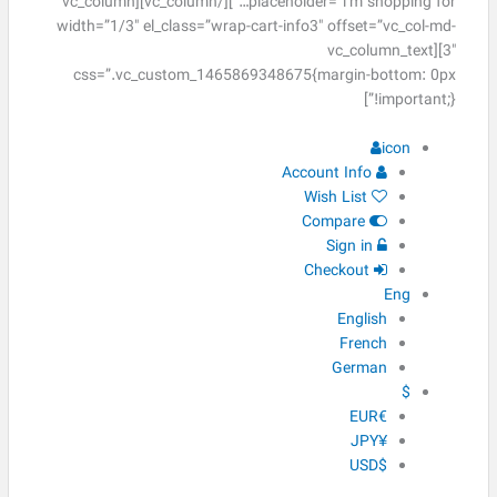
placeholder=”i’m shopping for…”][/vc_column][vc_column
width=”1/3″ el_class=”wrap-cart-info3″ offset=”vc_col-md-
3″][vc_column_text
css=”.vc_custom_1465869348675{margin-bottom: 0px
!important;}”]
icon
Account Info
Wish List
Compare
Sign in
Checkout
Eng
English
French
German
$
€EUR
¥JPY
$USD