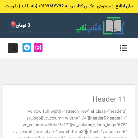
رش
برای اطلاع از موجودی، عکس کتاب رو به ۰۹۱۹۹۸۱۴۷۹۶ (بله یا ایتا) بفرست
ه
حتوا
0
Cart
0
تومان
T
I
e
n
l
s
e
t
g
a
r
g
a
r
m
a
m
Header 11
[vc_row full_width=”stretch_row” el_class=”header3
header5 header11″][vc_column width=”1/4″][sv_logo
logo_img=”675″][/vc_column][vc_column width=”5/12″
offset=”vc_col-md-6″][sv_search_form style=”search-form3″