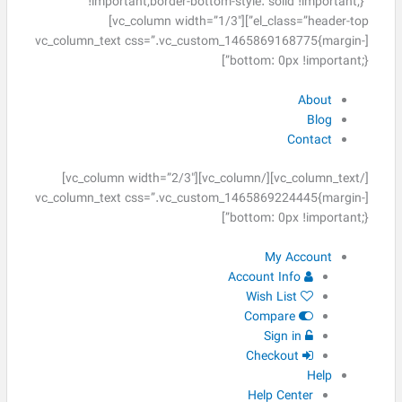
!important;border-bottom-style: solid !important;}”
el_class=”header-top”][vc_column width=”1/3″]
[vc_column_text css=”.vc_custom_1465869168775{margin-
bottom: 0px !important;}”]
About
Blog
Contact
[/vc_column_text][/vc_column][vc_column width=”2/3″]
[vc_column_text css=”.vc_custom_1465869224445{margin-
bottom: 0px !important;}”]
My Account
Account Info
Wish List
Compare
Sign in
Checkout
Help
Help Center