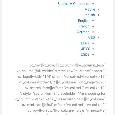
Submit A Complaint
Mobile
English
English
French
German
USD
€EUR
¥JPY
$USD
[/vc_column_text][/vc_column][/vc_row][vc_row
full_width=”stretch_row” el_class=”header3″][vc_column
width=”1/4″ offset=”vc_col-md-4 vc_col-xs-12″][sv_logo
logo_img=”2070″][/vc_column][vc_column width=”1/2″
offset=”vc_col-md-7 vc_col-xs-10″][sv_search_form
style=”search-form3″ placeholder=”i’m shopping for…”]
[/vc_column][vc_column width=”1/4″ el_class=”wrap-cart-
info3″ offset=”vc_col-md-1 vc_col-xs-2″][sv_mini_cart
style=”mini-cart-3″][/vc_column][/vc_row][vc_row