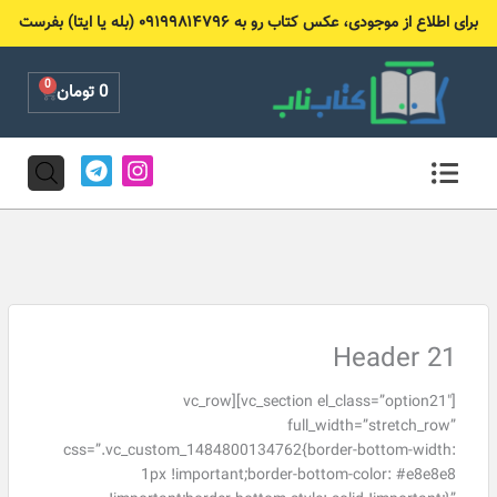
رش
برای اطلاع از موجودی، عکس کتاب رو به ۰۹۱۹۹۸۱۴۷۹۶ (بله یا ایتا) بفرست
ه
حتوا
0
Cart
0
تومان
T
I
e
n
l
s
e
t
g
a
r
g
a
r
m
a
m
Header 21
[vc_section el_class=”option21″][vc_row
full_width=”stretch_row”
css=”.vc_custom_1484800134762{border-bottom-width:
1px !important;border-bottom-color: #e8e8e8