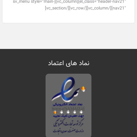
el_class=”header-nav21″][vc_column][sv_menu style=”main-
nav21″][/vc_column][/vc_row][/vc_section]
نماد های اعتماد