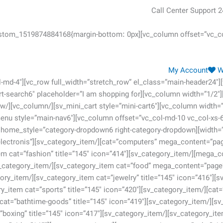
col-md-6″][vc_column_text css=”.vc_custom_1519874884168{margin-bottom: 0px
Wi
em][sv_category_item cat=”electronis”