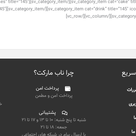
m][sv_category_item cat=”dresses” title=”145″
title=”145″
سریع
چرا ناب مارکت؟
پرداخت امن
ررات
پرداخت امن و مطمن
بری
خی
پشتیبانی
ا
شنبه تا پنج شنبه: ۱۰ تا ۱۳ و ۱۷ تا ۲۱
جمعه: ۱۸ تا ۲۱
ما
یا ارسال پیام در شبکه های اجتماعی