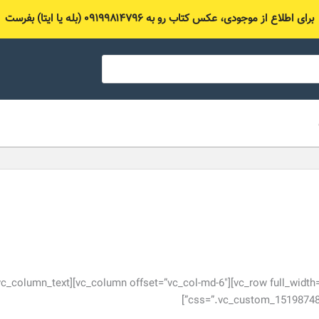
برای اطلاع از موجودی، عکس کتاب رو به ۰۹۱۹۹۸۱۴۷۹۶ (بله یا ایتا) بفرست
w full_width=”stretch_row” el_class=”top-header24″][vc_column offset=”vc_col-md-6″][vc_column_text
css=”.vc_custom_1519874852