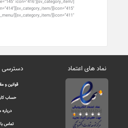
icon=”411″][/sv_category_item][/sv_category_menu][/vc_column][/vc_row]
نماد های اعتماد
دسترسی 
قوانین و مق
حساب کار
درباره م
تماس با 