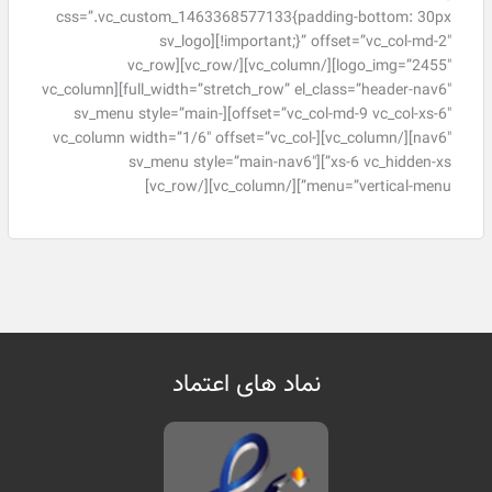
css=”.vc_custom_1463368577133{padding-bottom: 30px
!important;}” offset=”vc_col-md-2″][sv_logo
logo_img=”2455″][/vc_column][/vc_row][vc_row
full_width=”stretch_row” el_class=”header-nav6″][vc_column
offset=”vc_col-md-9 vc_col-xs-6″][sv_menu style=”main-
nav6″][/vc_column][vc_column width=”1/6″ offset=”vc_col-
xs-6 vc_hidden-xs”][sv_menu style=”main-nav6″
menu=”vertical-menu”][/vc_column][/vc_row]
نماد های اعتماد