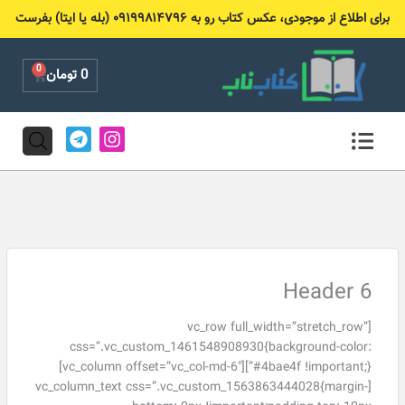
رش
برای اطلاع از موجودی، عکس کتاب رو به ۰۹۱۹۹۸۱۴۷۹۶ (بله یا ایتا) بفرست
ه
حتوا
0
Cart
0
تومان
T
I
e
n
l
s
e
t
g
a
r
g
a
r
m
a
m
Header 6
[vc_row full_width=”stretch_row”
css=”.vc_custom_1461548908930{background-color:
#4bae4f !important;}”][vc_column offset=”vc_col-md-6″]
[vc_column_text css=”.vc_custom_1563863444028{margin-