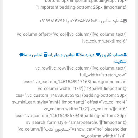
bottom: 0px !important;padding-top: 10px
!important;padding-bottom: 25px !important;}”]
شماره تماس : ۰۲۴۳۵۲۷۸۶۰۶ یا ۰۹۱۹۹۸۱۴۷۹۶
[/vc_column_text][/vc_column][vc_column offset=”vc_col-
md-6″][vc_column_text]
حساب کاربری
درباره ما
قوانین و مقررات
تماس با ما
شکایت
[/vc_column_text][/vc_column][/vc_row][vc_row
full_width=”stretch_row”
css=”.vc_custom_1461548917168{background-color:
#4bae4f !important;}”][vc_column width=”1/4″
css=”.vc_custom_1463368563421{padding-bottom: 30px
!important;}” offset=”vc_col-md-4″][sv_mini_cart style=”mini-
cart6″][/vc_column][vc_column width=”1/2″
css=”.vc_custom_1461549867945{padding-bottom: 30px
!important;}”][sv_search_form style=”smart-search6″
show_cat=”no” placeholder=”جستجوی کتاب”][/vc_column]
[vc_column width=”1/4″