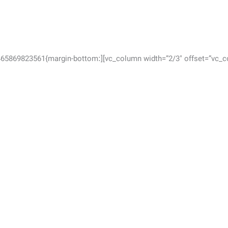
[vc_column_text css=”.vc_custom_1465869823561{margin-bottom: