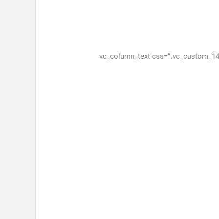
[/vc_column_text][/vc_column][vc_column width=”2/3″ offset=”vc_col-md-9″]