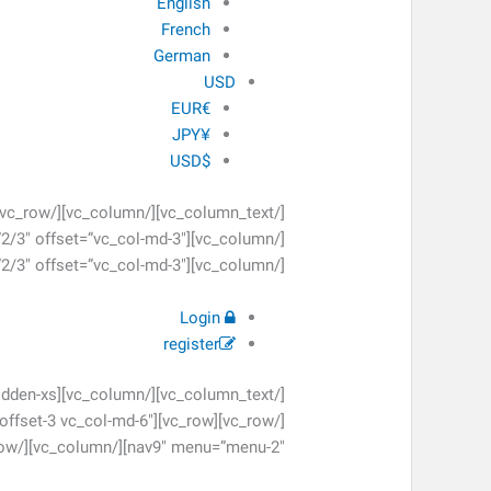
English
French
German
USD
€EUR
¥JPY
$USD
[/vc_column][vc_column width=”2/3″ offset=”vc_col-md-3″][vc_column_text css=”.vc_custom_1465869840382{margin-bottom: 0px !important;}”]
Login
register
nav9″ menu=”menu-2″][/vc_column][/vc_row]