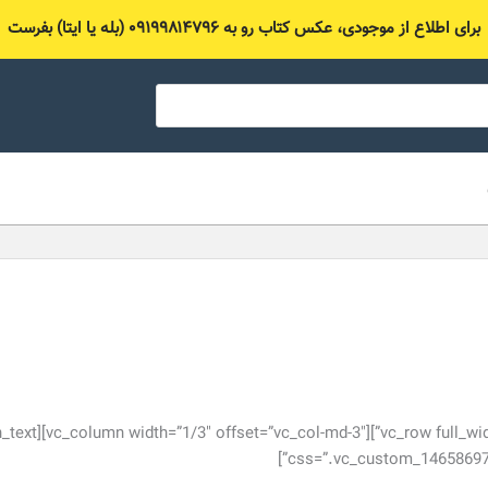
برای اطلاع از موجودی، عکس کتاب رو به ۰۹۱۹۹۸۱۴۷۹۶ (بله یا ایتا) بفرست
″ offset=”vc_col-md-3″][vc_column_text
css=”.vc_custom_1465869767