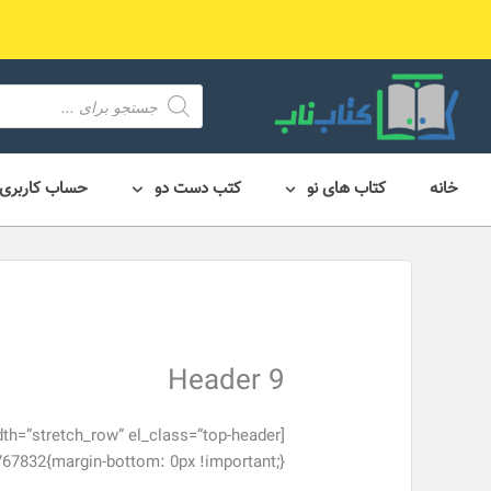
رش
ه
حتوا
محصول
search
خانه
کتاب های نو
کتب دست دو
حساب کاربری
Header 9
832{margin-bottom: 0px !important;}”]