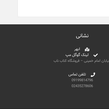
نشانی
ابهر
لینک گوگل مپ
ابان امام خمینی – فروشگاه کتاب ناب
تلفن تماس
09199814796
02435278606