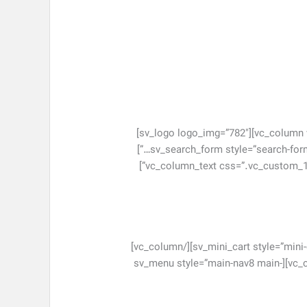
[/vc_column_text][/vc_column][/vc_row][vc_row el_class=”header-main9″][vc_column width=”1/3″ offset=”vc_col-md-3″][sv_logo logo_img=”782″]
[/vc_column][vc_column width=”2/3″ offset=”vc_col-md-3″][sv_search_form style=”search-form8 search-form9″ placeholder=”i’m shopping for…”]
[/vc_column_text][/vc_column][vc_column width=”1/3″ offset=”vc_col-md-3 vc_hidden-xs”][sv_mini_cart style=”mini-cart8 mini-cart9″][/vc_column]
[/vc_row][vc_row][vc_column width=”2/3″ offset=”vc_col-lg-offset-3 vc_col-lg-6 vc_col-md-offset-3 vc_col-md-6″][sv_menu style=”main-nav8 main-