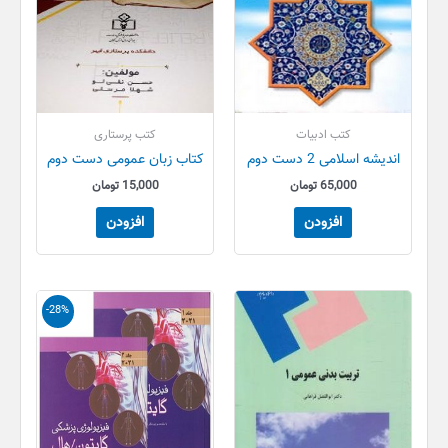
کتب ادبیات
کتب پرستاری
اندیشه اسلامی 2 دست دوم
کتاب زبان عمومی دست دوم
65,000
تومان
15,000
تومان
افزودن
افزودن
قیمت
قیمت
-28%
اصلی
فعلی
900,000 تومان
000
بود.
است.