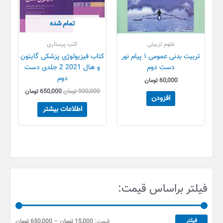
تمام شده
علوم تزبیتی
کتب پرستاری
تربیت بدنی عمومی ۱ پیام نور
کتاب فیزیولوژی پزشکی گایتون
دست دوم
و هال 2021 2 جلدی دست
دوم
60,000
تومان
900,000
تومان
650,000
تومان
افزودن
اطلاعات بیشتر
ح
ح
فیلتر براساس قیمت:
د
د
ا
ا
ق
ک
فیلتر
قیمت:
15,000 تومان
—
650,000 تومان