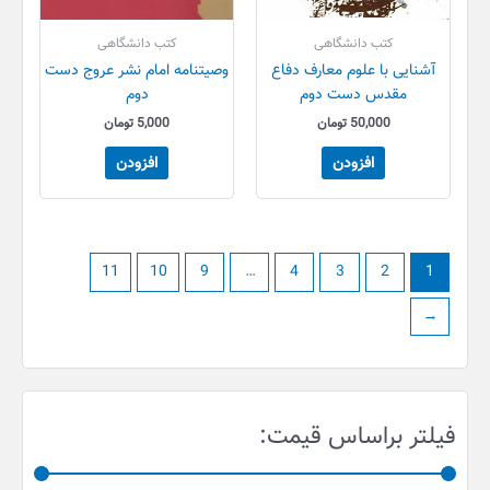
کتب دانشگاهی
کتب دانشگاهی
آشنایی با علوم معارف دفاع
وصیتنامه امام نشر عروج دست
مقدس دست دوم
دوم
50,000
تومان
5,000
تومان
افزودن
افزودن
11
10
9
…
4
3
2
1
←
ح
ح
فیلتر براساس قیمت:
د
د
ا
ا