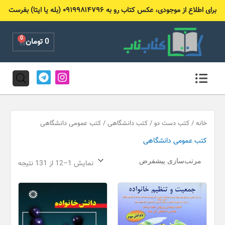
رش
برای اطلاع از موجودی، عکس کتاب رو به ۰۹۱۹۹۸۱۴۷۹۶ (بله یا ایتا) بفرست
ه
حتوا
0
Cart
0
تومان
T
I
e
n
l
s
e
t
g
a
r
g
خانه
/
کتب دست دو
/
کتب دانشگاهی
/ کتب عمومی دانشگاهی
a
r
کتب عمومی دانشگاهی
m
a
m
نمایش 1–12 از 131 نتیجه