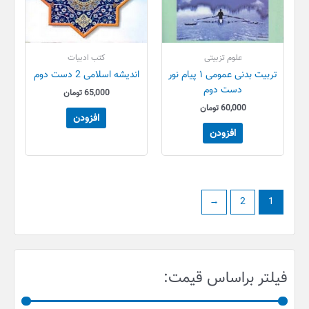
علوم تزبیتی
کتب ادبیات
تربیت بدنی عمومی ۱ پیام نور
اندیشه اسلامی 2 دست دوم
دست دوم
65,000
تومان
60,000
تومان
افزودن
افزودن
←
2
1
ح
ح
فیلتر براساس قیمت:
د
د
ا
ا