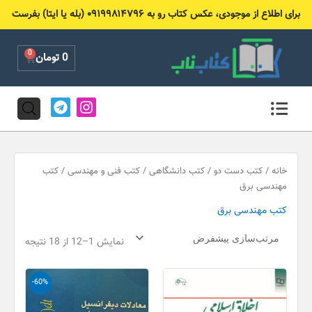
رش
برای اطلاع از موجودی، عکس کتاب رو به ۰۹۱۹۹۸۱۴۷۹۶ (بله یا ایتا) بفرست
ه
حتوا
0
Cart
0
تومان
T
I
e
n
l
s
e
t
g
a
r
g
خانه
/
کتب دست دو
/
کتب دانشگاهی
/
کتب فنی و مهندسی
/ کتب
a
r
مهندسی برق
m
a
کتب مهندسی برق
m
نمایش 1–12 از 18 نتیجه
قیمت
قیمت
-60%
اصلی
فعلی
200,000 تومان
80,000 
بود.
است.