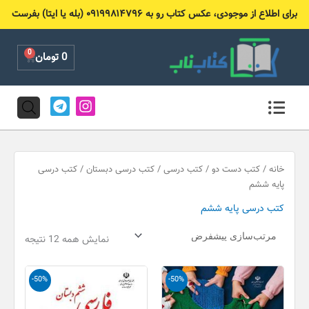
رش
برای اطلاع از موجودی، عکس کتاب رو به ۰۹۱۹۹۸۱۴۷۹۶ (بله یا ایتا) بفرست
ه
حتوا
0
Cart
0
تومان
T
I
e
n
l
s
e
t
g
a
r
g
خانه
/
کتب دست دو
/
کتب درسی
/
کتب درسی دبستان
/ کتب درسی
a
r
پایه ششم
m
a
کتب درسی پایه ششم
m
نمایش همه 12 نتیجه
قیمت
قیمت
قیمت
قیمت
-50%
-50%
اصلی
فعلی
اصلی
فعلی
60,000 تومان
30,000 تومان
80,000 تومان
40,000 تو
بود.
است.
بود.
است.