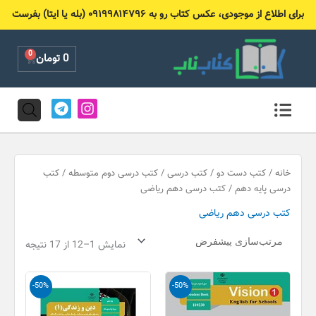
رش
برای اطلاع از موجودی، عکس کتاب رو به ۰۹۱۹۹۸۱۴۷۹۶ (بله یا ایتا) بفرست
ه
حتوا
0
Cart
0
تومان
T
I
e
n
l
s
e
t
g
a
r
g
خانه
/
کتب دست دو
/
کتب درسی
/
کتب درسی دوم متوسطه
/
کتب
a
r
درسی پایه دهم
/ کتب درسی دهم ریاضی
m
a
کتب درسی دهم ریاضی
m
نمایش 1–12 از 17 نتیجه
قیمت
قیمت
قیمت
قیمت
-50%
-50%
اصلی
فعلی
اصلی
فعلی
100,000 تومان
50,000 تومان
100,000 تومان
50,000 
بود.
است.
بود.
است.