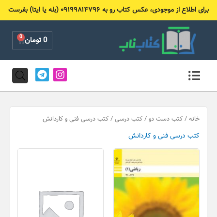
رش
برای اطلاع از موجودی، عکس کتاب رو به ۰۹۱۹۹۸۱۴۷۹۶ (بله یا ایتا) بفرست
ه
حتوا
0
Cart
0
تومان
T
I
e
n
l
s
e
t
g
a
r
g
خانه
/
کتب دست دو
/
کتب درسی
/ کتب درسی فنی و کاردانش
a
r
کتب درسی فنی و کاردانش
m
a
m