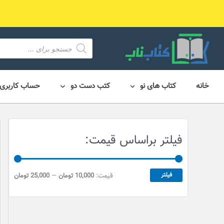
رش
ه
حتوا
محصول
search
خانه
کتاب های نو
کتب دست دو
حساب کاربری
ح
ح
فیلتر براساس قیمت:
د
د
ا
ا
ق
ک
فیلتر
قیمت:
10,000 تومان
—
25,000 تومان
ث
ل
ق
ر
ی
ق