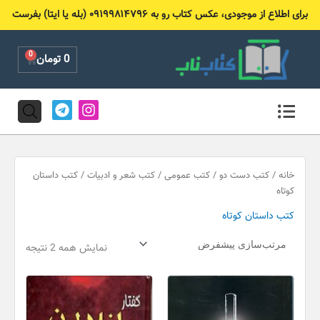
رش
برای اطلاع از موجودی، عکس کتاب رو به ۰۹۱۹۹۸۱۴۷۹۶ (بله یا ایتا) بفرست
ه
حتوا
0
Cart
0
تومان
T
I
e
n
l
s
e
t
g
a
r
g
خانه
/
کتب دست دو
/
کتب عمومی
/
کتب شعر و ادبیات
/ کتب داستان
a
r
کوتاه
m
a
کتب داستان کوتاه
m
نمایش همه 2 نتیجه