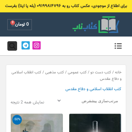
رش
برای اطلاع از موجودی، عکس کتاب رو به ۰۹۱۹۹۸۱۴۷۹۶ (بله یا ایتا) بفرست
ه
حتوا
0
Cart
0
تومان
T
I
e
n
l
s
e
t
g
a
r
g
خانه
/
کتب دست دو
/
کتب عمومی
/
کتب مذهبی
/ کتب انقلاب اسلامی
a
r
و دفاع مقدس
m
a
کتب انقلاب اسلامی و دفاع مقدس
m
نمایش همه 2 نتیجه
قیمت
قیمت
-50%
اصلی
فعلی
90,000 تومان
45,000 تو
بود.
است.