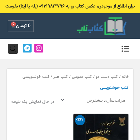
رش
برای اطلاع از موجودی، عکس کتاب رو به ۰۹۱۹۹۸۱۴۷۹۶ (بله یا ایتا) بفرست
ه
حتوا
0
Cart
0
تومان
T
I
e
n
l
s
e
t
g
a
r
g
خانه
/
کتب دست دو
/
کتب عمومی
/
کتب هنر
/ کتب خوشنویسی
a
r
کتب خوشنویسی
m
a
m
در حال نمایش یک نتیجه
قیمت
قیمت
-33%
اصلی
فعلی
200,000 تومان
135,000 تومان
بود.
است.