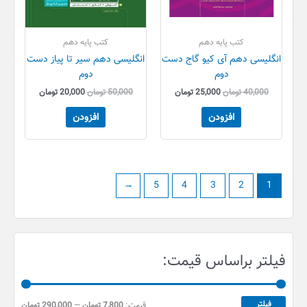
کتب پایه دهم
کتب پایه دهم
انگلیسی دهم آی کیو گاج دست
انگلیسی دهم سیر تا پیاز دست
دوم
دوم
40,000
تومان
25,000
تومان
50,000
تومان
20,000
تومان
افزودن
افزودن
←
5
4
3
2
1
ح
ح
فیلتر براساس قیمت:
د
د
ا
ا
ق
ک
فیلتر
قیمت:
7,800 تومان
—
290,000 تومان