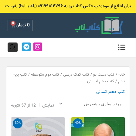
رش
برای اطلاع از موجودی، عکس کتاب رو به ۰۹۱۹۹۸۱۴۷۹۶ (بله یا ایتا) بفرست
ه
حتوا
0
Cart
0
تومان
T
I
e
n
l
s
e
t
g
a
r
g
خانه
/
کتب دست دو
/
کتب کمک درسی
/
کتب دوم متوسطه
/
کتب پایه
a
r
دهم
/ کتب دهم انسانی
m
a
کتب دهم انسانی
m
نمایش 1–12 از 57 نتیجه
قیمت
قیمت
قیمت
قیمت
-30%
-40%
اصلی
فعلی
اصلی
فعلی
25,000 تومان
15,000 تومان
69,000 تومان
48,300 تو
بود.
است.
بود.
است.