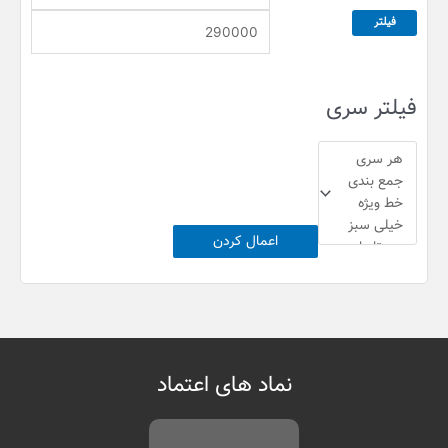
ل
ث
فیلتر
ق
ر
ی
ق
م
ی
فیلتر سری
ت
م
ت
اعمال کردن
نماد های اعتماد