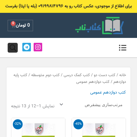
رش
برای اطلاع از موجودی، عکس کتاب رو به ۰۹۱۹۹۸۱۴۷۹۶ (بله یا ایتا) بفرست
ه
حتوا
0
Cart
0
تومان
T
I
e
n
l
s
e
t
g
a
r
g
خانه
/
کتب دست دو
/
کتب کمک درسی
/
کتب دوم متوسطه
/
کتب پایه
a
r
دوازدهم
/ کتب دوازدهم عمومی
m
a
کتب دوازدهم عمومی
m
نمایش 1–12 از 13 نتیجه
قیمت
قیمت
قیمت
قیمت
-32%
-45%
اصلی
فعلی
اصلی
فعلی
155,000 تومان
85,000 تومان
95,000 تومان
65,000 تو
بود.
است.
بود.
است.