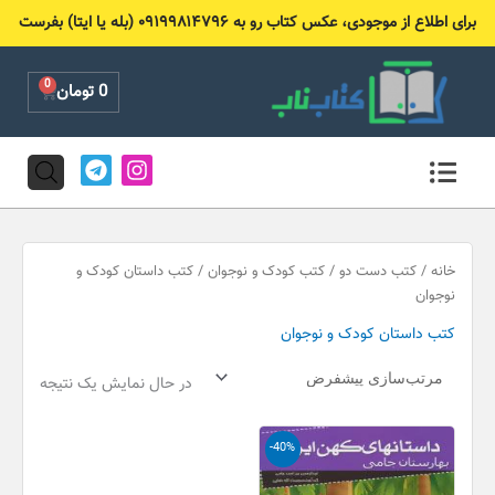
رش
برای اطلاع از موجودی، عکس کتاب رو به ۰۹۱۹۹۸۱۴۷۹۶ (بله یا ایتا) بفرست
ه
حتوا
0
Cart
0
تومان
T
I
e
n
l
s
e
t
g
a
r
g
خانه
/
کتب دست دو
/
کتب کودک و نوجوان
/ کتب داستان کودک و
a
r
نوجوان
m
a
کتب داستان کودک و نوجوان
m
در حال نمایش یک نتیجه
قیمت
قیمت
-40%
اصلی
فعلی
12,000 تومان
7,200 تومان
بود.
است.