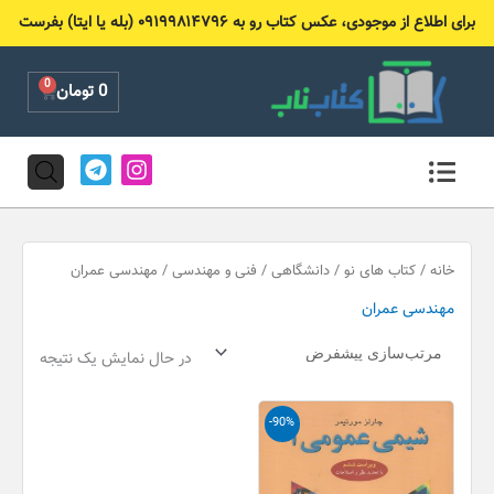
رش
برای اطلاع از موجودی، عکس کتاب رو به ۰۹۱۹۹۸۱۴۷۹۶ (بله یا ایتا) بفرست
ه
حتوا
0
Cart
0
تومان
T
I
e
n
l
s
e
t
g
a
r
g
خانه
/
کتاب های نو
/
دانشگاهی
/
فنی و مهندسی
/ مهندسی عمران
a
r
مهندسی عمران
m
a
m
در حال نمایش یک نتیجه
قیمت
قیمت
-90%
اصلی
فعلی
50,000 تومان
5,000 تومان
بود.
است.