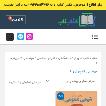
رش
برای اطلاع از موجودی، عکس کتاب رو به ۰۹۱۹۹۸۱۴۷۹۶ (بله یا ایتا) بفرست
ه
حتوا
0
Cart
0
تومان
T
I
e
n
l
s
e
t
g
a
r
g
خانه
/
کتاب های نو
/
دانشگاهی
/
فنی و مهندسی
/ مهندسی کامپیوتر و
a
r
IT
m
a
مهندسی کامپیوتر و IT
m
در حال نمایش یک نتیجه
قیمت
قیمت
-90%
اصلی
فعلی
50,000 تومان
5,000 تومان
بود.
است.