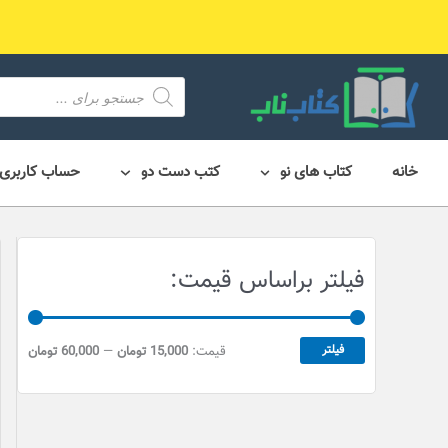
رش
ه
حتوا
محصول
search
خانه
کتاب های نو
کتب دست دو
حساب کاربری
ح
ح
فیلتر براساس قیمت:
د
د
ا
ا
ق
ک
فیلتر
قیمت:
15,000 تومان
—
60,000 تومان
ث
ل
ق
ر
ی
ق