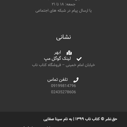
جمعه: ۱۸ تا ۲۱
یا ارسال پیام در شبکه های اجتماعی
نشانی
ابهر
لینک گوگل مپ
خیابان امام خمینی – فروشگاه کتاب ناب
تلفن تماس
09199814796
02435278606
حق نشر © کتاب ناب ۱۳۹۹ | به نام سینا صفایی