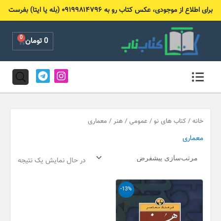
رش
برای اطلاع از موجودی، عکس کتاب رو به ۰۹۱۹۹۸۱۴۷۹۶ (بله یا ایتا) بفرست
ه
حتوا
0
Cart
0
تومان
T
I
e
n
l
s
e
t
g
a
r
g
خانه
/
کتاب های نو
/
عمومی
/
هنر
/ معماری
a
r
معماری
m
a
m
در حال نمایش یک نتیجه
قیمت
قیمت
-13%
اصلی
فعلی
80,000 تومان
70,000 تومان
بود.
است.