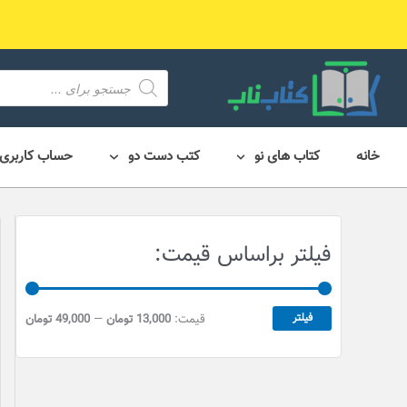
رش
ه
حتوا
محصول
search
خانه
کتاب های نو
کتب دست دو
حساب کاربری
ح
ح
فیلتر براساس قیمت:
د
د
ا
ا
ق
ک
فیلتر
قیمت:
13,000 تومان
—
49,000 تومان
ث
ل
ق
ر
ی
ق