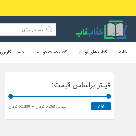
رش
ه
حتوا
محصول
search
خانه
کتاب های نو
کتب دست دو
حساب کاربری
ح
ح
فیلتر براساس قیمت:
د
د
ا
ا
ق
ک
فیلتر
قیمت:
5,250 تومان
—
62,300 تومان
ث
ل
ق
ر
ی
ق