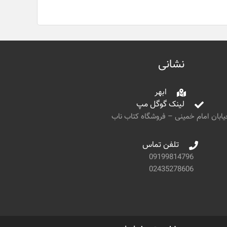
نشانی
ابهر
لینک گوگل مپ
ابان امام خمینی – فروشگاه کتاب ناب
تلفن تماس
09199814796
02435278606