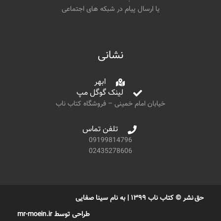
یا ارسال پیام در شبکه های اجتماعی
نشانی
ابهر
لینک گوگل مپ
خیابان امام خمینی – فروشگاه کتاب ناب
تلفن تماس
09199814796
02435278606
حق نشر © کتاب ناب ۱۳۹۹ | به نام سینا صفایی
طراحی توسط mr-moein.ir