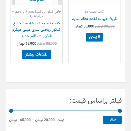
کتب دست دو
جامع کنکور ریاضی(دهم + یازدهم +
دوازدهم)
تاریخ ادبیات لقمه نظام قدیم
کتاب تیپ بندی هندسه جامع
80,000
تومان
50,000
تومان
کنکور ریاضی سری مینی میکرو
طلایی – نظام جدید
افزودن
85,000
تومان
62,900
تومان
اطلاعات بیشتر
ح
ح
فیلتر براساس قیمت:
د
د
ا
ا
ق
ک
فیلتر
قیمت:
20,000 تومان
—
165,000 تومان
ث
ل