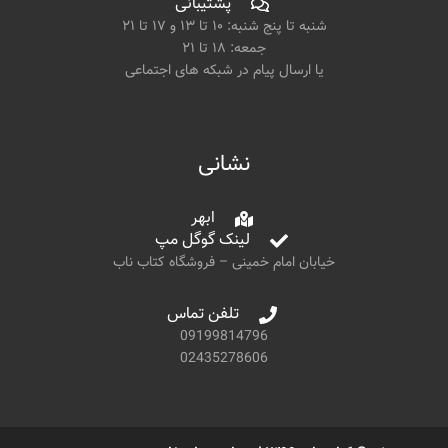
پشتیبانی
شنبه تا پنج شنبه: ۱۰ تا ۱۳ و ۱۷ تا ۲۱
جمعه: ۱۸ تا ۲۱
یا ارسال پیام در شبکه های اجتماعی
نشانی
ابهر
لینک گوگل مپ
خیابان امام خمینی – فروشگاه کتاب ناب
تلفن تماس
09199814796
02435278606