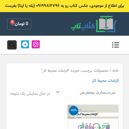
رش
برای اطلاع از موجودی، عکس کتاب رو به ۰۹۱۹۹۸۱۴۷۹۶ (بله یا ایتا) بفرست
ه
حتوا
0
Cart
0
تومان
T
I
e
n
l
s
e
t
g
a
r
g
خانه
/ محصولات برچسب خورده “الزامات محیط کار”
a
r
الزامات محیط کار
m
a
m
در حال نمایش یک نتیجه
قیمت
قیمت
-60%
اصلی
فعلی
100,000 تومان
40,000 تومان
بود.
است.