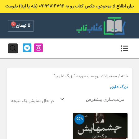
رش
برای اطلاع از موجودی، عکس کتاب رو به ۰۹۱۹۹۸۱۴۷۹۶ (بله یا ایتا) بفرست
ه
حتوا
0
Cart
0
تومان
T
I
e
n
l
s
e
t
g
a
r
g
خانه
/ محصولات برچسب خورده “بزرگ علوی”
a
r
بزرگ علوی
m
a
m
در حال نمایش یک نتیجه
قیمت
قیمت
-20%
اصلی
فعلی
490,000 تومان
390,000 تومان
بود.
است.