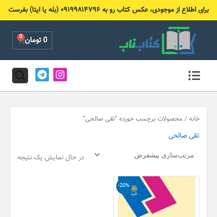
رش
برای اطلاع از موجودی، عکس کتاب رو به ۰۹۱۹۹۸۱۴۷۹۶ (بله یا ایتا) بفرست
ه
حتوا
0
Cart
0
تومان
T
I
e
n
l
s
e
t
g
a
r
g
خانه
/ محصولات برچسب خورده “تقی صالحی”
a
r
تقی صالحی
m
a
m
در حال نمایش یک نتیجه
قیمت
قیمت
-20%
اصلی
فعلی
90,000 تومان
72,000 تومان
بود.
است.