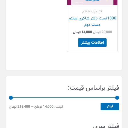
کتب پایه هفتم
1300تست دکتر شاکری هفتم
دست دوم
20,000
تومان
14,000
تومان
اطلاعات بیشتر
ح
ح
فیلتر براساس قیمت:
د
د
ا
ا
ق
ک
فیلتر
قیمت:
14,000 تومان
—
218,400 تومان
ث
ل
ق
ر
فیلتر سری
ی
ق