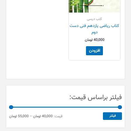
کتب درسی
کتاب ریاضی یازدهم فنی دست
دوم
40,000
تومان
افزودن
ح
ح
فیلتر براساس قیمت:
د
د
ا
ا
ق
ک
فیلتر
قیمت:
40,000 تومان
—
55,000 تومان
ث
ل
ق
ر