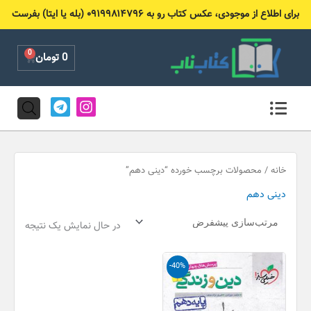
رش
برای اطلاع از موجودی، عکس کتاب رو به ۰۹۱۹۹۸۱۴۷۹۶ (بله یا ایتا) بفرست
ه
حتوا
0
Cart
0
تومان
T
I
e
n
l
s
e
t
g
a
r
g
خانه
/ محصولات برچسب خورده “دینی دهم”
a
r
دینی دهم
m
a
m
در حال نمایش یک نتیجه
قیمت
قیمت
-40%
اصلی
فعلی
25,000 تومان
15,000 تومان
بود.
است.