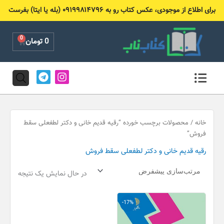
رش
برای اطلاع از موجودی، عکس کتاب رو به ۰۹۱۹۹۸۱۴۷۹۶ (بله یا ایتا) بفرست
ه
حتوا
0
Cart
0
تومان
T
I
e
n
l
s
e
t
g
a
r
g
خانه
/ محصولات برچسب خورده “رقیه قدیم خانی و دکتر لطفعلی سقط
a
r
فروش”
m
a
رقیه قدیم خانی و دکتر لطفعلی سقط فروش
m
در حال نمایش یک نتیجه
قیمت
قیمت
-17%
اصلی
فعلی
90,000 تومان
75,000 تومان
بود.
است.