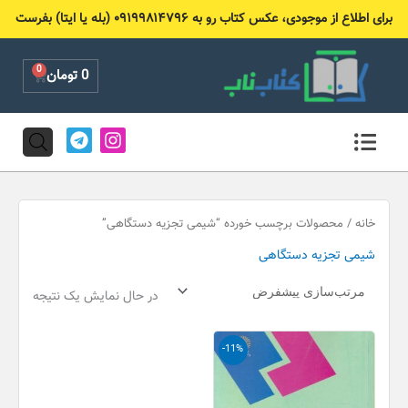
رش
برای اطلاع از موجودی، عکس کتاب رو به ۰۹۱۹۹۸۱۴۷۹۶ (بله یا ایتا) بفرست
ه
حتوا
0
Cart
0
تومان
T
I
e
n
l
s
e
t
g
a
r
g
خانه
/ محصولات برچسب خورده “شیمی تجزیه دستگاهی”
a
r
شیمی تجزیه دستگاهی
m
a
m
در حال نمایش یک نتیجه
قیمت
قیمت
-11%
اصلی
فعلی
90,000 تومان
80,000 تومان
بود.
است.