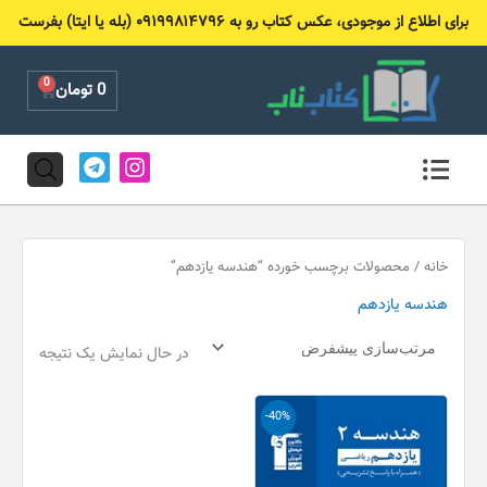
رش
برای اطلاع از موجودی، عکس کتاب رو به ۰۹۱۹۹۸۱۴۷۹۶ (بله یا ایتا) بفرست
ه
حتوا
0
Cart
0
تومان
T
I
e
n
l
s
e
t
g
a
r
g
خانه
/ محصولات برچسب خورده “هندسه یازدهم”
a
r
هندسه یازدهم
m
a
m
در حال نمایش یک نتیجه
قیمت
قیمت
-40%
اصلی
فعلی
14,000 تومان
8,400 تومان
بود.
است.