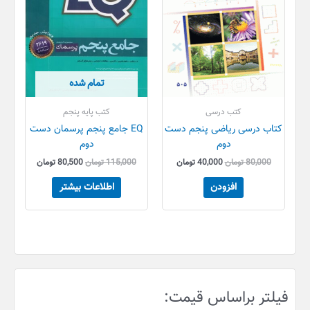
تمام شده
کتب درسی
کتب پایه پنجم
کتاب درسی ریاضی پنجم دست
EQ جامع پنجم پرسمان دست
دوم
دوم
80,000
تومان
40,000
تومان
115,000
تومان
80,500
تومان
افزودن
اطلاعات بیشتر
ح
ح
فیلتر براساس قیمت:
د
د