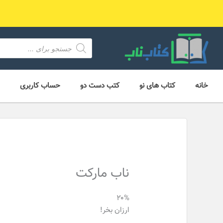
رش
ه
حتوا
محصول
search
خانه
کتاب های نو
کتب دست دو
حساب کاربری
ناب مارکت
۲۰%
ارزان بخر!