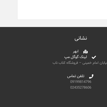
نشانی
ابهر
لینک گوگل مپ
ابان امام خمینی – فروشگاه کتاب ناب
تلفن تماس
09199814796
02435278606