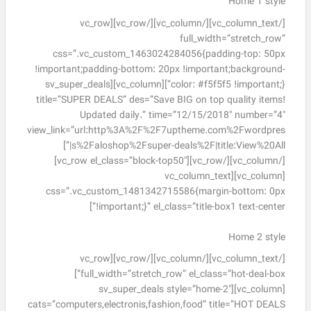
Home 1 style
[/vc_column_text][/vc_column][/vc_row][vc_row
full_width=”stretch_row”
css=”.vc_custom_1463024284056{padding-top: 50px
!important;padding-bottom: 20px !important;background-
color: #f5f5f5 !important;}”][vc_column][sv_super_deals
title=”SUPER DEALS” des=”Save BIG on top quality items!
Updated daily.” time=”12/15/2018″ number=”4″
view_link=”url:http%3A%2F%2F7uptheme.com%2Fwordpres
s%2Faloshop%2Fsuper-deals%2F|title:View%20All|”]
[/vc_column][/vc_row][vc_row el_class=”block-top50″]
[vc_column][vc_column_text
css=”.vc_custom_1481342715586{margin-bottom: 0px
!important;}” el_class=”title-box1 text-center”]
Home 2 style
[/vc_column_text][/vc_column][/vc_row][vc_row
full_width=”stretch_row” el_class=”hot-deal-box”]
[vc_column][sv_super_deals style=”home-2″
cats=”computers,electronis,fashion,food” title=”HOT DEALS