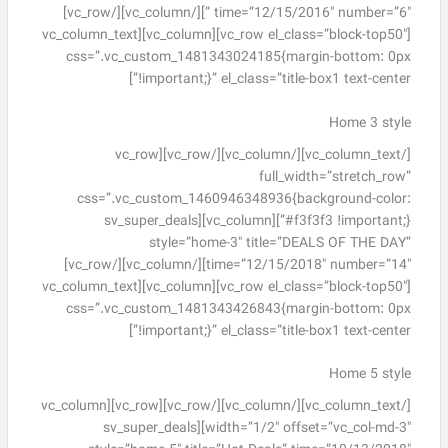
” time=”12/15/2016″ number=”6″][/vc_column][/vc_row]
[vc_row el_class=”block-top50″][vc_column][vc_column_text
css=”.vc_custom_1481343024185{margin-bottom: 0px
!important;}” el_class=”title-box1 text-center”]
Home 3 style
[/vc_column_text][/vc_column][/vc_row][vc_row
full_width=”stretch_row”
css=”.vc_custom_1460946348936{background-color:
#f3f3f3 !important;}”][vc_column][sv_super_deals
style=”home-3″ title=”DEALS OF THE DAY”
time=”12/15/2018″ number=”14″][/vc_column][/vc_row]
[vc_row el_class=”block-top50″][vc_column][vc_column_text
css=”.vc_custom_1481343426843{margin-bottom: 0px
!important;}” el_class=”title-box1 text-center”]
Home 5 style
[/vc_column_text][/vc_column][/vc_row][vc_row][vc_column
width=”1/2″ offset=”vc_col-md-3″][sv_super_deals