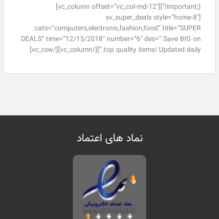
!important;}”][vc_column offset=”vc_col-md-12″]
[sv_super_deals style=”home-8″
cats=”computers,electronis,fashion,food” title=”SUPER
DEALS” time=”12/15/2018″ number=”6″ des=” Save BIG on
top quality items! Updated daily.”][/vc_column][/vc_row]
نماد های اعتماد