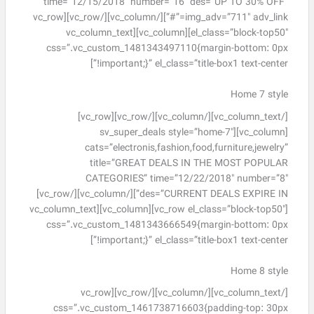
time=”12/15/2018″ number=”16″ des=”UP TO 30% OFF”
img_adv=”711″ adv_link=”#”][/vc_column][/vc_row][vc_row
el_class=”block-top50″][vc_column][vc_column_text
css=”.vc_custom_1481343497110{margin-bottom: 0px
!important;}” el_class=”title-box1 text-center”]
Home 7 style
[/vc_column_text][/vc_column][/vc_row][vc_row]
[vc_column][sv_super_deals style=”home-7″
cats=”electronis,fashion,food,furniture,jewelry”
title=”GREAT DEALS IN THE MOST POPULAR
CATEGORIES” time=”12/22/2018″ number=”8″
des=”CURRENT DEALS EXPIRE IN”][/vc_column][/vc_row]
[vc_row el_class=”block-top50″][vc_column][vc_column_text
css=”.vc_custom_1481343666549{margin-bottom: 0px
!important;}” el_class=”title-box1 text-center”]
Home 8 style
[/vc_column_text][/vc_column][/vc_row][vc_row
css=”.vc_custom_1461738716603{padding-top: 30px