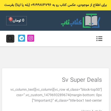
رش
برای اطلاع از موجودی، عکس کتاب رو به ۰۹۱۹۹۸۱۴۷۹۶ (بله یا ایتا) بفرست
ه
حتوا
0
Cart
0
تومان
T
I
e
n
l
s
e
t
g
a
r
g
a
r
m
a
m
Sv Super Deals
[vc_row el_class=”block-top50″][vc_column][vc_column_text
css=”.vc_custom_1479693289674{margin-bottom: 0px
!important;}” el_class=”title-box1 text-center”]