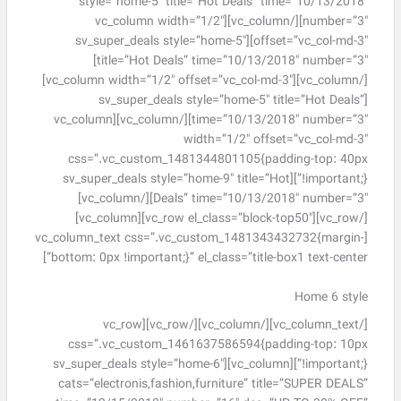
style=”home-5″ title=”Hot Deals” time=”10/13/2018″
number=”3″][/vc_column][vc_column width=”1/2″
offset=”vc_col-md-3″][sv_super_deals style=”home-5″
title=”Hot Deals” time=”10/13/2018″ number=”3″]
[/vc_column][vc_column width=”1/2″ offset=”vc_col-md-3″]
[sv_super_deals style=”home-5″ title=”Hot Deals”
time=”10/13/2018″ number=”3″][/vc_column][vc_column
width=”1/2″ offset=”vc_col-md-3″
css=”.vc_custom_1481344801105{padding-top: 40px
!important;}”][sv_super_deals style=”home-9″ title=”Hot
Deals” time=”10/13/2018″ number=”3″][/vc_column]
[/vc_row][vc_row el_class=”block-top50″][vc_column]
[vc_column_text css=”.vc_custom_1481343432732{margin-
bottom: 0px !important;}” el_class=”title-box1 text-center”]
Home 6 style
[/vc_column_text][/vc_column][/vc_row][vc_row
css=”.vc_custom_1461637586594{padding-top: 10px
!important;}”][vc_column][sv_super_deals style=”home-6″
cats=”electronis,fashion,furniture” title=”SUPER DEALS”