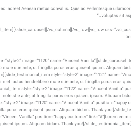
 sed laoreet Aenean metus convallis. Quis ac Pellentesque ullamc
voluptas sit as
al_item][/slide_carousel][/vc_column][/vc_row][vc_row css=”.vc_
!i
ed=”5000″][slide_testimonial_item style=”style-2″ image=”1120″ name=”Vincent Vanilla”
m et luctus hendrelibero mole stie ante, ut fringilla purus eros quisent ipsum. Aliquam b
em][slide_testimonial_item style=”style-2″ image=”1121″ name=”Vinc
im et luctus hendrelibero mole stie ante, ut fringilla purus eros q
monial_item style=”style-2″ image=”1122″ name=”Vincent Vanilla” p
 mole stie ante, ut fringilla purus eros quisent ipsum. Aliquam bid
le=”style-2″ image=”1120″ name=”Vincent Vanilla” position=”happy 
ngilla purus eros quisent ipsum. Aliquam bidum. Thank you![/slide_t
”Vincent Vanilla” position=”happy customer” link=”#”]Lorem enim et
s quisent ipsum. Aliquam bidum. Thank you![/slide_testimonial_item