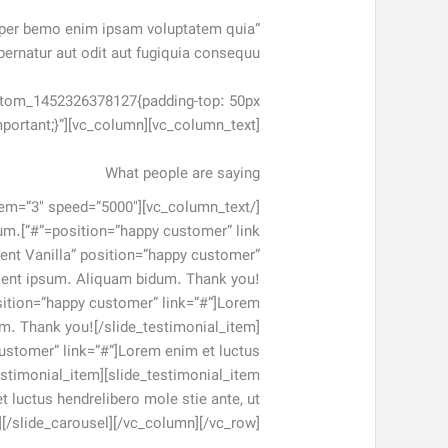
orper bemo enim ipsam voluptatem quia
pernatur aut odit aut fugiquia consequu..”
custom_1452326378127{padding-top: 50px
mportant;}”][vc_column][vc_column_text]
What people are saying
idum.
ent Vanilla” position=”happy customer”
uisent ipsum. Aliquam bidum. Thank you!
osition=”happy customer” link=”#”]Lorem
um. Thank you![/slide_testimonial_item]
customer” link=”#”]Lorem enim et luctus
estimonial_item][slide_testimonial_item
 luctus hendrelibero mole stie ante, ut
][/slide_carousel][/vc_column][/vc_row]