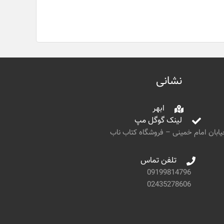
نشانی
ابهر
لینک گوگل مپ
ابان امام خمینی – فروشگاه کتاب ناب
تلفن تماس
09199814796
02435278606