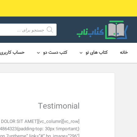
رش
ه
حتوا
محصول
search
خانه
کتاب های نو
کتب دست دو
حساب کاربری
Testimonial
[slide_testimonial_item image=”1114″ name=”Critan Anadi” position=”Design 7uptheme” link=”#” bg_image=”296″]