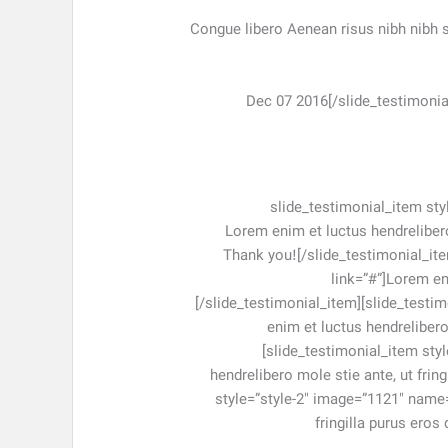
“Congue libero Aenean risus nibh nibh
Dec 07 2016
[/slide_testimoni
[/vc_column_text][slide_carousel item=”3″ spe
position=”happy customer” link=”#”]Lorem eni
Thank you![/slide_testimonial_it
link=”#”]Lorem en
[/slide_testimonial_item][slide_testi
enim et luctus hendrelibero
[slide_testimonial_item sty
hendrelibero mole stie ante, ut fri
style=”style-2″ image=”1121″ name=
fringilla purus ero