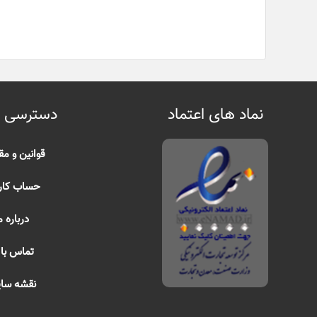
نماد های اعتماد
دسترسی 
قوانین و مق
حساب کار
درباره م
تماس با 
نقشه سا