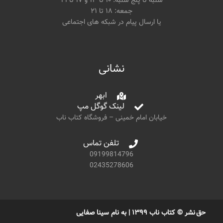
شنبه تا پنج شنبه: ۱۰ تا ۱۳ و ۱۷ تا ۲۱
جمعه: ۱۸ تا ۲۱
یا ارسال پیام در شبکه های اجتماعی
نشانی
ابهر
لینک گوگل مپ
خیابان امام خمینی – فروشگاه کتاب ناب
تلفن تماس
09199814796
02435278606
حق نشر © کتاب ناب ۱۳۹۹ | به نام سینا صفایی