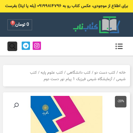
رش
برای اطلاع از موجودی، عکس کتاب رو به ۰۹۱۹۹۸۱۴۷۹۶ (بله یا ایتا) بفرست
ه
حتوا
0
Cart
0
تومان
T
I
e
n
l
s
e
t
g
a
r
g
خانه
/
کتب دست دو
/
کتب دانشگاهی
/
کتب علوم پایه
/
کتب
a
r
شیمی
/ آزمایشگاه شیمی فیزیک 1 پیام نور دست دوم
m
a
m
-20%