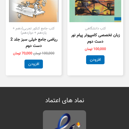
کتب دانشگاهی
کتب جامع کنکور تجربی(دهم +
یازدهم + دوازدهم)
زبان تخصصی کامپیوتر پیام نور
ریاضی جامع خیلی سبز جلد 2
دست دوم
دست دوم
100,000
تومان
100,000
تومان
70,000
تومان
افزودن
افزودن
نماد های اعتماد