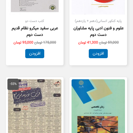
پایه کنکور انسانی(دهم + یازدهم)
کتب دست دو
علوم و فنون ادبی پایه مشاوران
عربی سفید میکرو نظام قدیم
دست دوم
دست دوم
59,000
تومان
41,300
تومان
175,000
تومان
95,000
تومان
افزودن
افزودن
قیمت
قیمت
اصلی
فعلی
-55%
55,000 تومان
5,000
بود.
است.