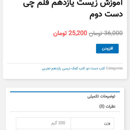
آموزش زیست یازدهم قلم چی
دست دوم
قیمت
قیمت
36,000
تومان
25,200
تومان
اصلی
فعلی
36,000 تومان
25,200 تومان
آموزش
افزودن
بود.
است.
زیست
یازدهم
قلم
Categories
کتب دست دو
,
کتب کمک درسی
,
یازدهم تجربی
چی
دست
دوم
عدد
توضیحات تکمیلی
نظرات (0)
وزن
200 گرم